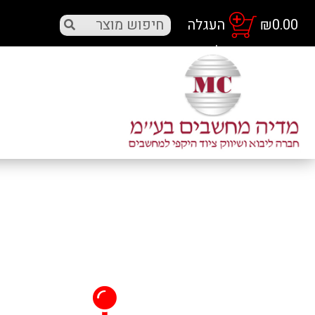
₪
0.00