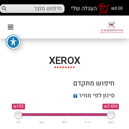
₪
0.00
XEROX
חיפוש מתקדם
סינון לפי מחיר
₪105
₪3 454
105
942
1 780
2 617
3 454