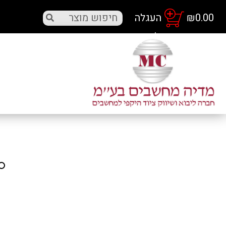
₪
0.00