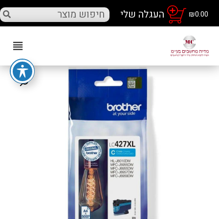
₪
0.00