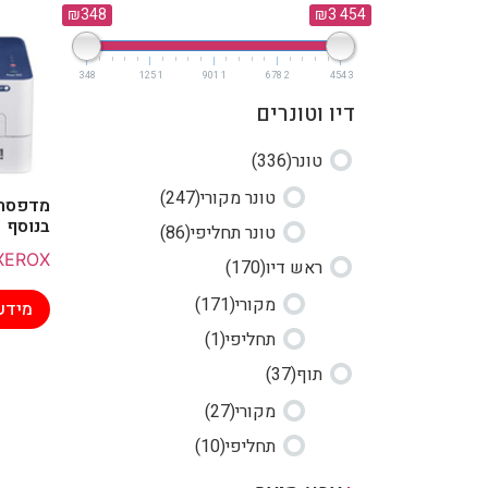
₪348
₪3 454
348
1 125
1 901
2 678
3 454
דיו וטונרים
טונר
(336)
טונר מקורי
(247)
בנוסף
טונר תחליפי
(86)
XEROX
ראש דיו
(170)
מקורי
(171)
מידע
תחליפי
(1)
תוף
(37)
מקורי
(27)
תחליפי
(10)