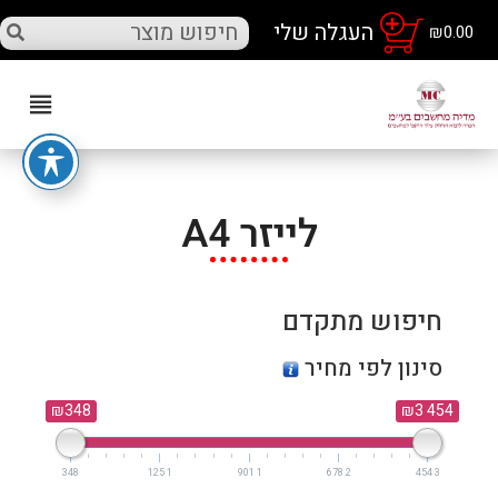
₪
0.00
לייזר A4
חיפוש מתקדם
סינון לפי מחיר
₪348
₪3 454
348
1 125
1 901
2 678
3 454