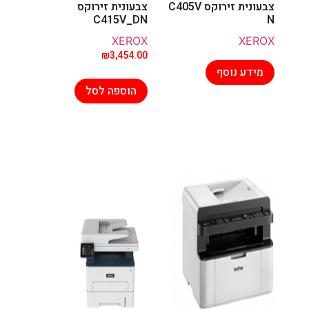
צבעונית זירוקס C405V
צבעונית זירוקס
C415V_DN
N
XEROX
XEROX
₪
3,454.00
מידע נוסף
הוספה לסל