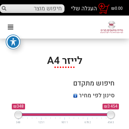
₪
0.00
לייזר A4
חיפוש מתקדם
סינון לפי מחיר
₪348
₪3 454
348
1 125
1 901
2 678
3 454